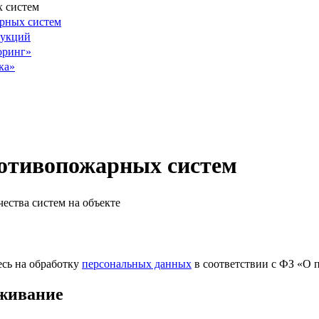
 систем
рных систем
рукций
оринг»
ка»
ротивопожарных систем
ества систем на объекте
есь на обработку
персональных данных
в соответствии с ФЗ «О 
уживание