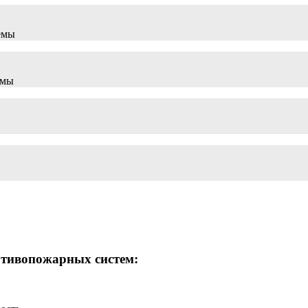
емы
емы
отивопожарных систем: