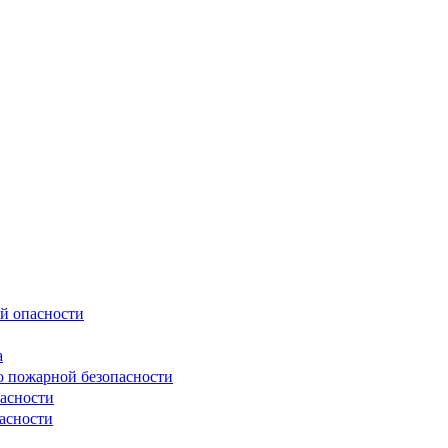
й опасности
а
о пожарной безопасности
асности
асности